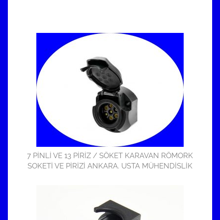
7 PİNLİ VE 13 PİRİZ / SÖKET KARAVAN RÖMORK
SOKETİ VE PİRİZİ ANKARA. USTA MÜHENDİSLİK