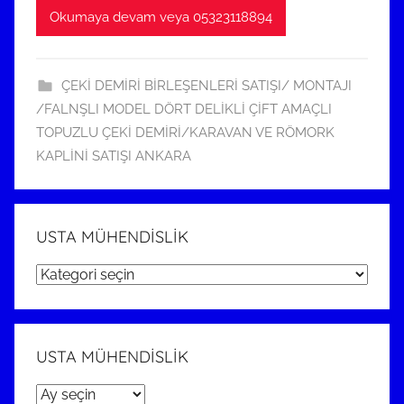
Okumaya devam veya 05323118894
ÇEKİ DEMİRİ BİRLEŞENLERİ SATIŞI/ MONTAJI
/FALNŞLI MODEL DÖRT DELİKLİ ÇİFT AMAÇLI
TOPUZLU ÇEKİ DEMİRİ/KARAVAN VE RÖMORK
KAPLİNİ SATIŞI ANKARA
USTA MÜHENDİSLİK
USTA
MÜHENDİSLİK
USTA MÜHENDİSLİK
USTA