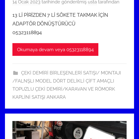
14 Ocak 2023
tarihinde gönderilmiş
usta
tarafından
13 Lİ PİRİZDEN 7 Lİ SÖKETE TAKMAK İÇİN
ADAPTÖR DÖNÜŞTÜRÜCÜ
05323118894
Okumaya devam veya 05323118894
ÇEKİ DEMİRİ BİRLEŞENLERİ SATIŞI/ MONTAJI
/FALNŞLI MODEL DÖRT DELİKLİ ÇİFT AMAÇLI
TOPUZLU ÇEKİ DEMİRİ/KARAVAN VE RÖMORK
KAPLİNİ SATIŞI ANKARA