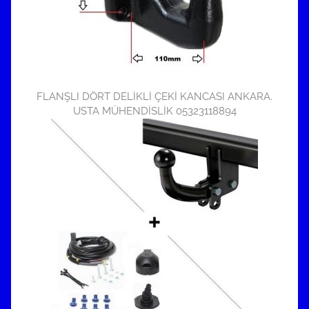
FLANŞLI DÖRT DELİKLİ ÇEKİ KANCASI ANKARA.
USTA MÜHENDİSLİK 05323118894