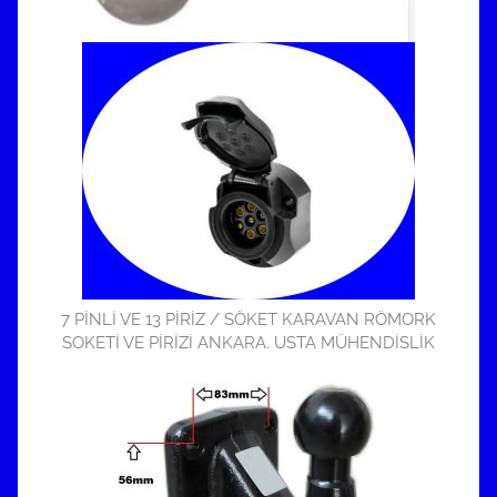
7 PİNLİ VE 13 PİRİZ / SÖKET KARAVAN RÖMORK
SOKETİ VE PİRİZİ ANKARA. USTA MÜHENDİSLİK