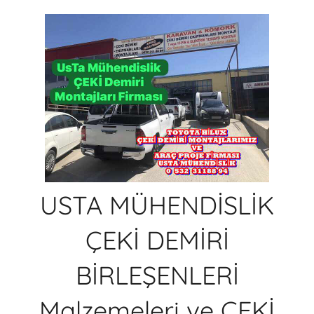
İçeriğe
atla
USTA MÜHENDİSLİK
ÇEKİ DEMİRİ
BİRLEŞENLERİ
Malzemeleri ve ÇEKİ