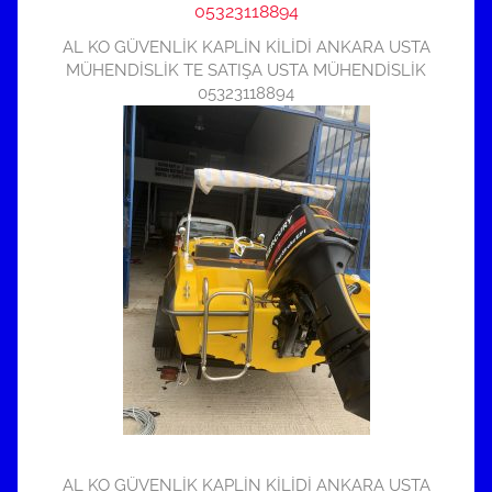
AL KO GÜVENLİK KAPLİN KİLİDİ ANKARA USTA
MÜHENDİSLİK TE SATIŞA USTA MÜHENDİSLİK
05323118894
AL KO GÜVENLİK KAPLİN KİLİDİ ANKARA USTA